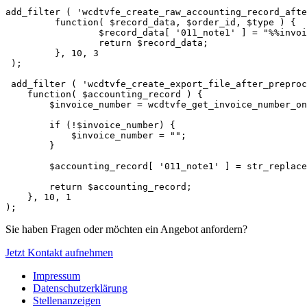
add_filter ( 'wcdtvfe_create_raw_accounting_record_afte
	 function( $record_data, $order_id, $type ) {

		 $record_data[ '011_note1' ] = "%%invoice_number%%";

		 return $record_data;

	 }, 10, 3

 );

 add_filter ( 'wcdtvfe_create_export_file_after_preprocessing', 

    function( $accounting_record ) {

        $invoice_number = wcdtvfe_get_invoice_number_on_export_file_creation( $accounting_record );

        if (!$invoice_number) {

            $invoice_number = "";

        }

        $accounting_record[ '011_note1' ] = str_replace( "%%invoice_number%%", $invoice_number, $accounting_record['011_note1'] );

        return $accounting_record;

    }, 10, 1

Sie haben Fragen oder möchten ein Angebot anfordern?
Jetzt Kontakt aufnehmen
Impressum
Datenschutzerklärung
Stellenanzeigen